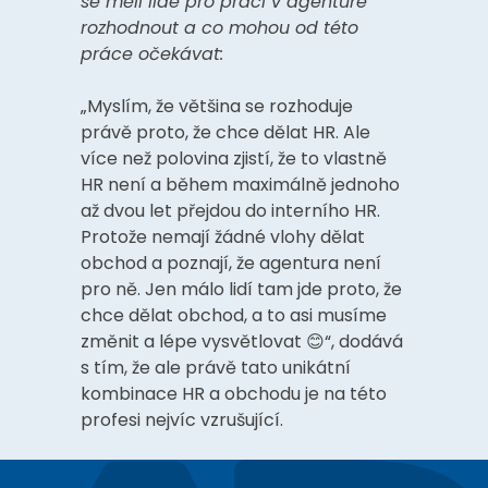
se měli lidé pro práci v agentuře
rozhodnout a co mohou od této
práce očekávat:
„Myslím, že většina se rozhoduje
právě proto, že chce dělat HR. Ale
více než polovina zjistí, že to vlastně
HR není a během maximálně jednoho
až dvou let přejdou do interního HR.
Protože nemají žádné vlohy dělat
obchod a poznají, že agentura není
pro ně. Jen málo lidí tam jde proto, že
chce dělat obchod, a to asi musíme
změnit a lépe vysvětlovat 😊“, dodává
s tím, že ale právě tato unikátní
kombinace HR a obchodu je na této
profesi nejvíc vzrušující.