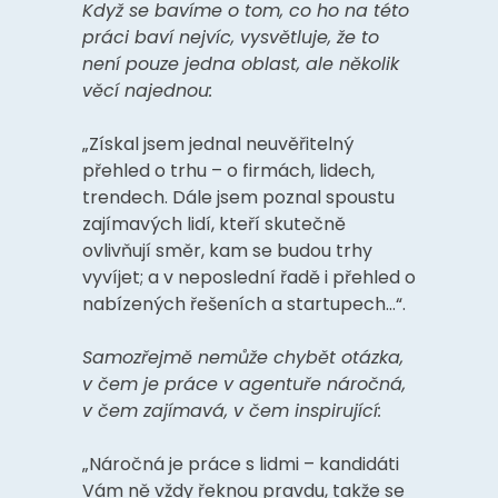
Když se bavíme o tom, co ho na této
práci baví nejvíc, vysvětluje, že to
není pouze jedna oblast, ale několik
věcí najednou:
„Získal jsem jednal neuvěřitelný
přehled o trhu – o firmách, lidech,
trendech. Dále jsem poznal spoustu
zajímavých lidí, kteří skutečně
ovlivňují směr, kam se budou trhy
vyvíjet; a v neposlední řadě i přehled o
nabízených řešeních a startupech…“.
Samozřejmě nemůže chybět otázka,
v čem je práce v agentuře náročná,
v čem zajímavá, v čem inspirující:
„Náročná je práce s lidmi – kandidáti
Vám ně vždy řeknou pravdu, takže se