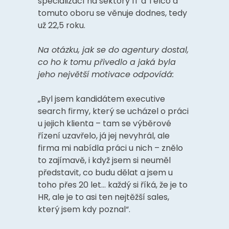
specializací na sektory IT a Telco a
tomuto oboru se věnuje dodnes, tedy
už 22,5 roku.
Na otázku, jak se do agentury dostal,
co ho k tomu přivedlo a jaká byla
jeho největší motivace odpovídá:
„Byl jsem kandidátem executive
search firmy, který se ucházel o práci
u jejich klienta – tam se výběrové
řízení uzavřelo, já jej nevyhrál, ale
firma mi nabídla práci u nich – znělo
to zajímavě, i když jsem si neuměl
představit, co budu dělat a jsem u
toho přes 20 let… každý si říká, že je to
HR, ale je to asi ten nejtěžší sales,
který jsem kdy poznal“.