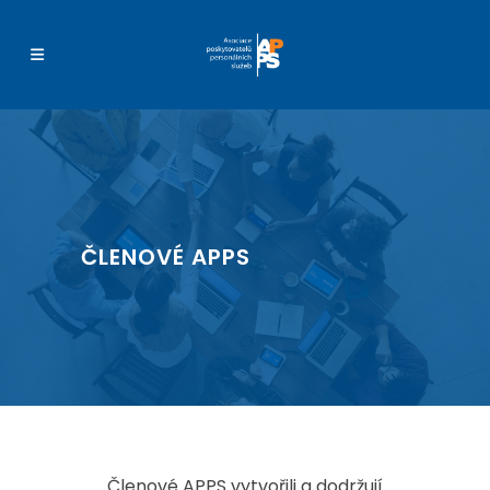
ČLENOVÉ APPS
Členové APPS vytvořili a dodržují