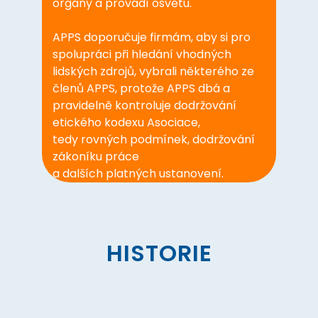
orgány a provádí osvětu.
APPS doporučuje firmám, aby si pro
spolupráci při hledání vhodných
lidských zdrojů, vybrali některého ze
členů APPS, protože APPS dbá a
pravidelně kontroluje dodržování
etického kodexu Asociace,
tedy rovných podmínek, dodržování
zákoníku práce
a dalších platných ustanovení.
HISTORIE