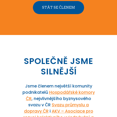
STÁT SE ČLENEM
SPOLEČNĚ JSME
SILNĚJŠÍ
Jsme členem největší komunity
podnikatelů
Hospodářské komory
ČR
, nejvlivnějšího byznysového
svazu v ČR
Svazu průmyslu a
dopravy ČR
i
AKV – Asociace pro