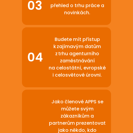
přehled o trhu práce a
novinkách.
Budete mít přístup
k zajímavým datům
z trhu agenturního
zaměstnávání
na celostátní, evropské
i celosvětové úrovni.
Jako členové APPS se
můžete svým
zákazníkům a
partnerům prezentovat
jako někdo, kdo