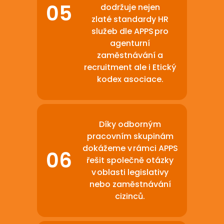
dodržuje nejen
zlaté standardy HR
služeb dle APPS pro
agenturní
zaměstnávání a
recruitment ale i Etický
kodex asociace.
Díky odborným
pracovním skupinám
dokážeme v rámci APPS
řešit společně otázky
v oblasti legislativy
nebo zaměstnávání
cizinců.