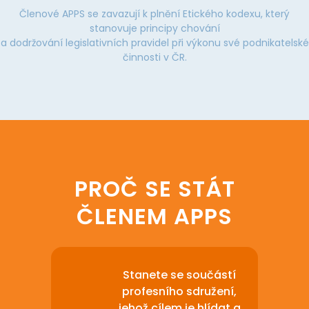
Členové APPS se zavazují k plnění Etického kodexu, který
stanovuje principy chování
a dodržování legislativních pravidel při výkonu své podnikatelské
činnosti v ČR.
PROČ SE STÁT
ČLENEM APPS
Stanete se součástí
profesního sdružení,
jehož cílem je hlídat a