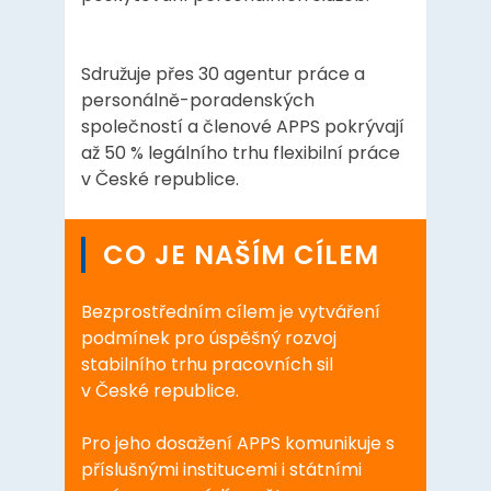
Sdružuje přes 30 agentur práce a
personálně-poradenských
společností a členové APPS pokrývají
až 50 % legálního trhu flexibilní práce
v České republice.
CO JE NAŠÍM CÍLEM
Bezprostředním cílem je vytváření
podmínek pro úspěšný rozvoj
stabilního trhu pracovních sil
v České republice.
Pro jeho dosažení APPS komunikuje s
příslušnými institucemi i státními